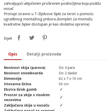
zahvaljujući uključenim proširenim podnožjima koja podižu
nosač
Pristaje izravno u T-žljebove šipki za teret s pomoću
ugrađenog montažnog pribora (komplet za montažu
kvadratne šipke dostupan je kao dodatna oprema)
Dijeli
Opis
Detalji proizvoda
Nosivost skija (parova)
Do 4 para
Nosivost snowboarda
Do 2 daske
Dimenzije
62 x 7 x 10 cm
Utovarna širina
50 cm
Ekstra širok gumb
✓
Prostor za skije s visokim
✓
vezovima
Zaključava skije u nosaču
✓
Zaključava nosač za osnovni