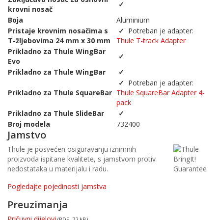
✓
krovni nosač
Boja
Aluminium
Pristaje krovnim nosačima s
✓
Potreban je adapter:
T-žljebovima 24 mm x 30 mm
Thule T-track Adapter
Prikladno za Thule WingBar
✓
Evo
Prikladno za Thule WingBar
✓
✓
Potreban je adapter:
Prikladno za Thule SquareBar
Thule SquareBar Adapter 4-
pack
Prikladno za Thule SlideBar
✓
Broj modela
732400
Jamstvo
Thule je posvećen osiguravanju iznimnih
proizvoda ispitane kvalitete, s jamstvom protiv
nedostataka u materijalu i radu.
Pogledajte pojedinosti jamstva
Preuzimanja
Pričuvni dijelovi
(PDF, 72 kB)