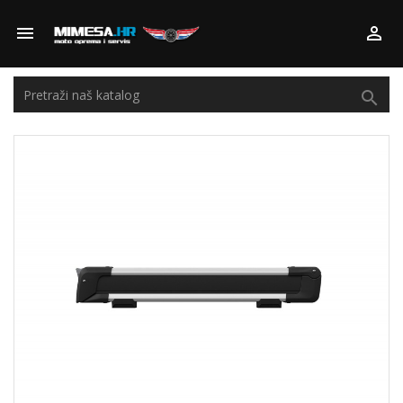


