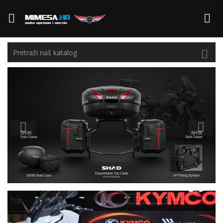



Prije
Dalje

