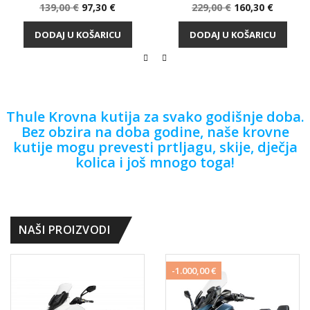
Standardna
Cijena
Standardna
Cijena
139,00 €
97,30 €
229,00 €
160,30 €
cijena
cijena
DODAJ U KOŠARICU
DODAJ U KOŠARICU
Thule Krovna kutija za svako godišnje doba.
Bez obzira na doba godine, naše krovne
kutije mogu prevesti prtljagu, skije, dječja
kolica i još mnogo toga!
NAŠI PROIZVODI
-1.000,00 €