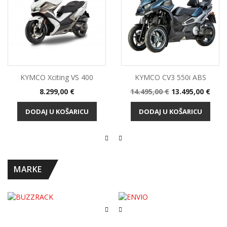
KYMCO Xciting VS 400
KYMCO CV3 550i ABS
Cijena
Standardna
Cijena
8.299,00 €
14.495,00 €
13.495,00 €
cijena
DODAJ U KOŠARICU
DODAJ U KOŠARICU
MARKE