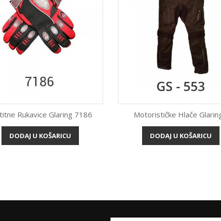
titne Rukavice Glaring 7186
Motorističke Hlače Glaring
Brzi pregled
Brzi pregled


DODAJ U KOŠARICU
DODAJ U KOŠARICU