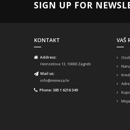
SIGN UP FOR NEWSL
KONTAKT
VAŠ 
Address:
Osob
Heinzelova 13, 10000 Zagreb
Naru
Mail us:
Kred
info@mimesa.hr
Adre
Phone: 385 1 6216 349
Kupo
Moja