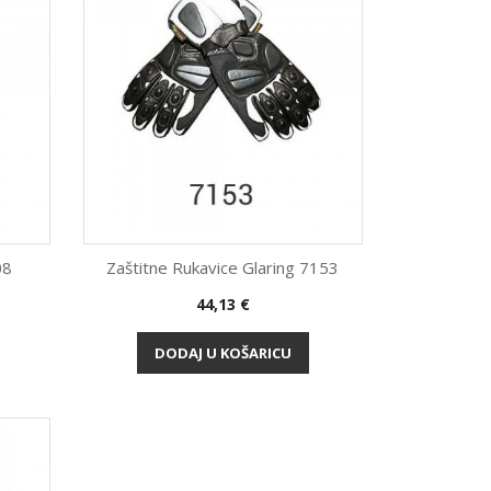
08
Zaštitne Rukavice Glaring 7153
Cijena
44,13 €
Brzi pregled

DODAJ U KOŠARICU