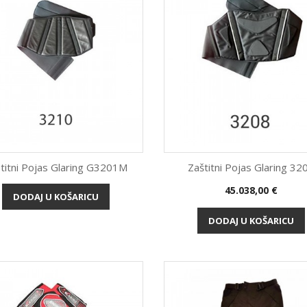
titni Pojas Glaring G3201M
Zaštitni Pojas Glaring 32
Cijena
45.038,00 €
Brzi pregled
Brzi pregled


DODAJ U KOŠARICU
DODAJ U KOŠARICU