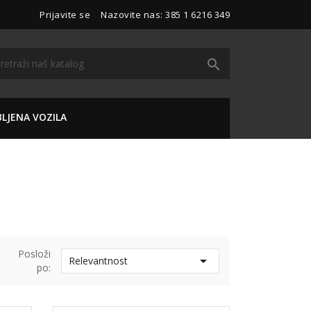
Prijavite se
Nazovite nas:
385 1 6216 349

LJENA VOZILA
Posloži

Relevantnost
po: