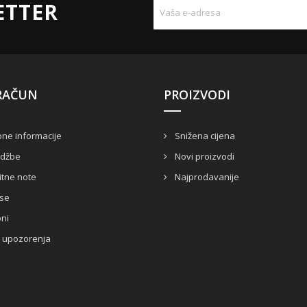
ETTER
RAČUN
PROIZVODI
ne informacije
Snižena cijena
džbe
Novi proizvodi
itne note
Najprodavanije
se
ni
 upozorenja