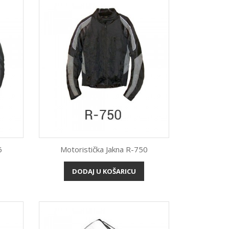
6
Motoristička Jakna R-750
Brzi pregled

DODAJ U KOŠARICU