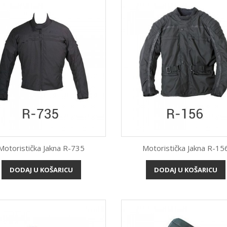
Motoristička Jakna R-735
Motoristička Jakna R-15
Brzi pregled
Brzi pregled


DODAJ U KOŠARICU
DODAJ U KOŠARICU