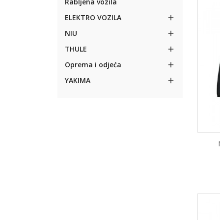
Rabljena vozila
ELEKTRO VOZILA

NIU

THULE

Oprema i odjeća

YAKIMA
