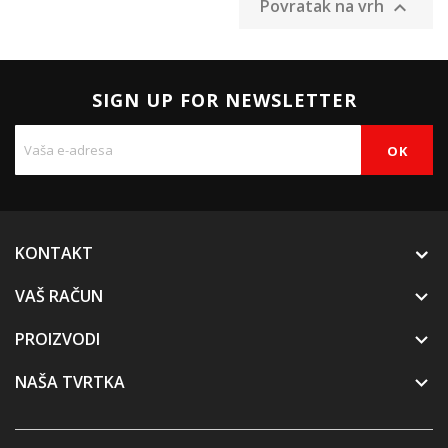
Povratak na vrh

SIGN UP FOR NEWSLETTER
KONTAKT
VAŠ RAČUN

PROIZVODI

NAŠA TVRTKA
