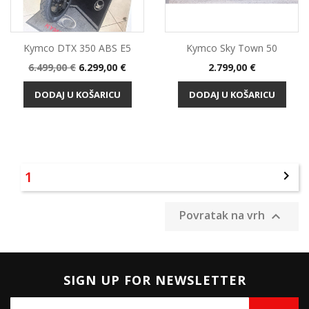
Kymco DTX 350 ABS E5
Kymco Sky Town 50
Standardna
Cijena
Cijena
6.499,00 €
6.299,00 €
2.799,00 €
cijena
DODAJ U KOŠARICU
DODAJ U KOŠARICU
1

Povratak na vrh

SIGN UP FOR NEWSLETTER