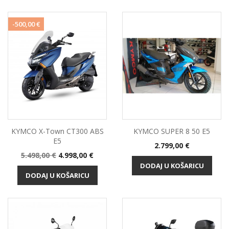
-500,00 €
KYMCO X-Town CT300 ABS
KYMCO SUPER 8 50 E5
E5
Cijena
2.799,00 €
Standardna
Cijena
5.498,00 €
4.998,00 €
cijena
DODAJ U KOŠARICU
DODAJ U KOŠARICU