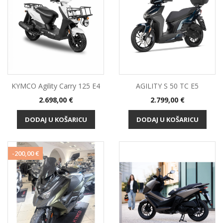
KYMCO Agility Carry 125 E4
AGILITY S 50 TC E5
Cijena
Cijena
2.698,00 €
2.799,00 €
DODAJ U KOŠARICU
DODAJ U KOŠARICU
-200,00 €