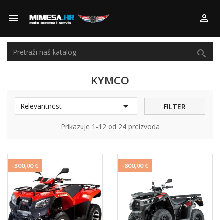



KYMCO

Relevantnost
FILTER
Prikazuje 1-12 od 24 proizvoda
-300,00 €
-800,00 €