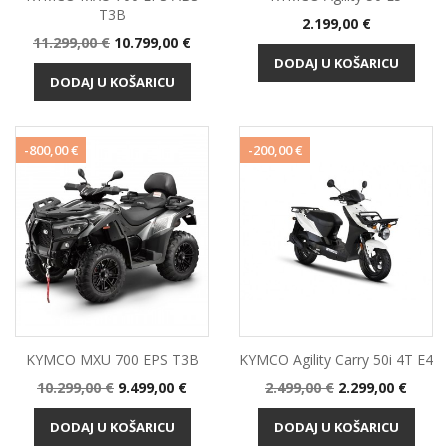
T3B
Cijena
2.199,00 €
Standardna
Cijena
11.299,00 €
10.799,00 €
cijena
DODAJ U KOŠARICU
DODAJ U KOŠARICU
-800,00 €
-200,00 €
KYMCO MXU 700 EPS T3B
KYMCO Agility Carry 50i 4T E4
Standardna
Cijena
Standardna
Cijena
10.299,00 €
9.499,00 €
2.499,00 €
2.299,00 €
cijena
cijena
DODAJ U KOŠARICU
DODAJ U KOŠARICU