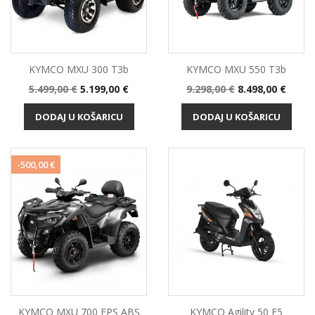
KYMCO MXU 300 T3b
KYMCO MXU 550 T3b
Standardna
Cijena
Standardna
Cijena
5.499,00 €
5.199,00 €
9.298,00 €
8.498,00 €
cijena
cijena
DODAJ U KOŠARICU
DODAJ U KOŠARICU
-500,00 €
KYMCO MXU 700 EPS ABS
KYMCO Agility 50 E5