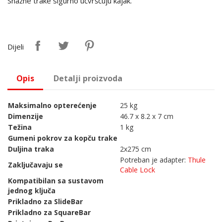
Snažne trake sigurno učvršćuju kajak.
Dijeli
Opis
Detalji proizvoda
Maksimalno opterećenje
25 kg
Dimenzije
46.7 x 8.2 x 7 cm
Težina
1 kg
Gumeni pokrov za kopču trake
Duljina traka
2x275 cm
Potreban je adapter:
Thule
Zaključavaju se
Cable Lock
Kompatibilan sa sustavom
jednog ključa
Prikladno za SlideBar
Prikladno za SquareBar