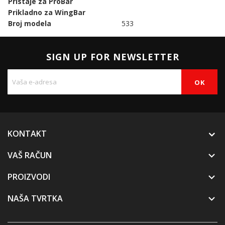
Pristaje za ProBar
Prikladno za WingBar
Broj modela
533
SIGN UP FOR NEWSLETTER
KONTAKT
VAŠ RAČUN

PROIZVODI

NAŠA TVRTKA
