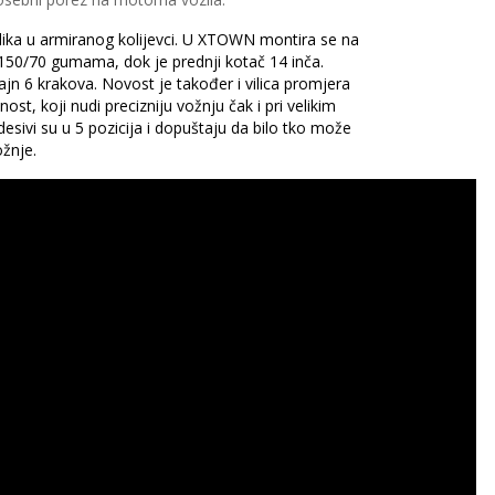
elika u armiranog kolijevci. U XTOWN montira se na
150/70 gumama, dok je prednji kotač 14 inča.
zajn 6 krakova. Novost je također i vilica promjera
st, koji nudi precizniju vožnju čak i pri velikim
desivi su u 5 pozicija i dopuštaju da bilo tko može
ožnje.