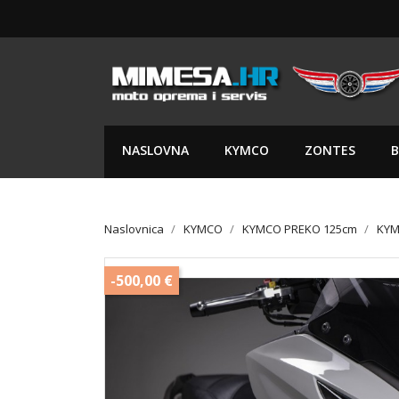
NASLOVNA
KYMCO
ZONTES
B
Naslovnica
KYMCO
KYMCO PREKO 125cm
KYM
-500,00 €