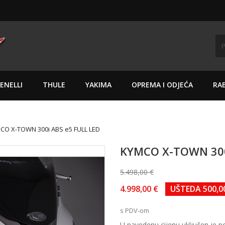
ENELLI
THULE
YAKIMA
OPREMA I ODJEĆA
RAB
CO X-TOWN 300i ABS e5 FULL LED
KYMCO X-TOWN 300
5.498,00 €
4.998,00 €
UŠTEDA 500,0
s PDV-om
U navedenu cijenu uključen je p