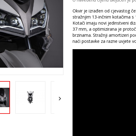
Okvir je izrađen od cjevastog č
stražnjim 13-inčnim kotačima s 
Kotači imaju novi jedinstveni di
37 mm, a optimizirana je protočno
brzinama. Stražnji amortizeri po
naći postavke za razne uvjete v
