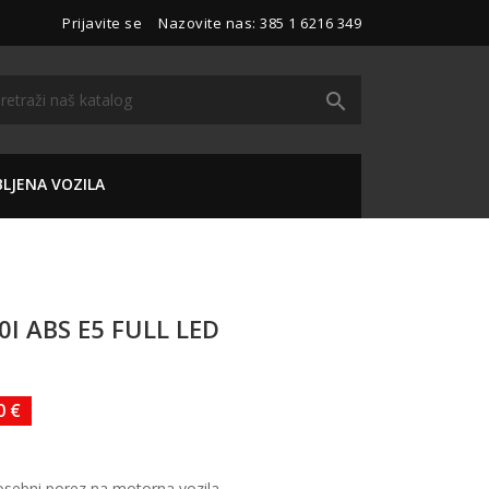
Prijavite se
Nazovite nas:
385 1 6216 349

LJENA VOZILA
I ABS E5 FULL LED
0 €
osebni porez na motorna vozila.