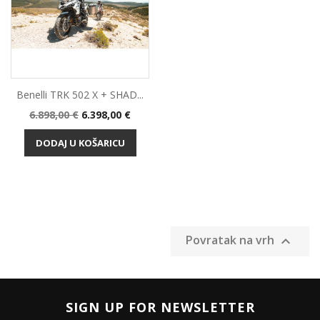
Benelli TRK 502 X + SHAD...
Standardna
Cijena
6.898,00 €
6.398,00 €
cijena
DODAJ U KOŠARICU
Povratak na vrh

SIGN UP FOR NEWSLETTER