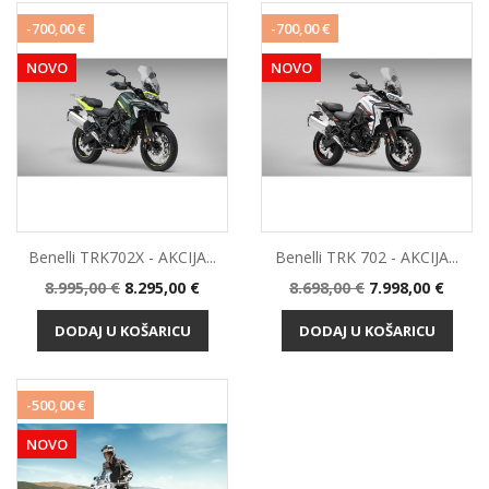
-700,00 €
-700,00 €
NOVO
NOVO
Benelli TRK702X - AKCIJA...
Benelli TRK 702 - AKCIJA...
Standardna
Cijena
Standardna
Cijena
8.995,00 €
8.295,00 €
8.698,00 €
7.998,00 €
cijena
cijena
DODAJ U KOŠARICU
DODAJ U KOŠARICU
-500,00 €
NOVO