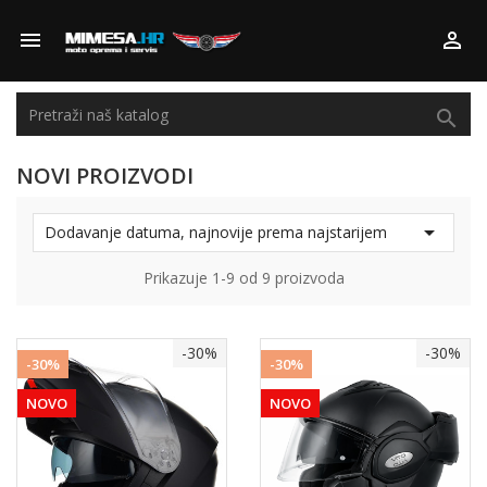



NOVI PROIZVODI

Dodavanje datuma, najnovije prema najstarijem
Prikazuje 1-9 od 9 proizvoda
-30%
-30%
-30%
-30%
NOVO
NOVO