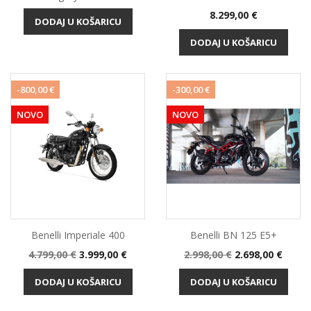
Cijena
8.299,00 €
DODAJ U KOŠARICU
DODAJ U KOŠARICU
-800,00 €
-300,00 €
NOVO
NOVO
Benelli Imperiale 400
Benelli BN 125 E5+
Standardna
Cijena
Standardna
Cijena
4.799,00 €
3.999,00 €
2.998,00 €
2.698,00 €
cijena
cijena
DODAJ U KOŠARICU
DODAJ U KOŠARICU