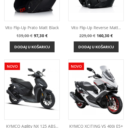
Vito Flip-Up Prato Matt Black
Vito Flip-Up Reverse Matt...
Standardna
Cijena
Standardna
Cijena
139,00 €
97,30 €
229,00 €
160,30 €
cijena
cijena
DODAJ U KOŠARICU
DODAJ U KOŠARICU
NOVO
NOVO
KYMCO Agility NX 125 ABS...
KYMCO XCITING VS 400i E5+